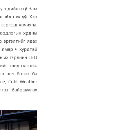
у ч дийлэхгүй Зам
үйл гэж үгүй. Хэр
 сэргээд явчихна.
лоодлогын хүрдны
р эргэлтийг ядах
а ямар ч хурдтай
лон их гэрлийн LED
ийг танд олгоно.
мэн авч болох ба
ge, Cold Weather
гтээ байршуулах