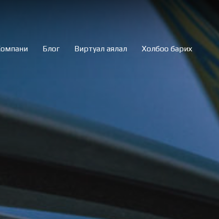
Компани
Блог
Виртуал аялал
Холбоо барих