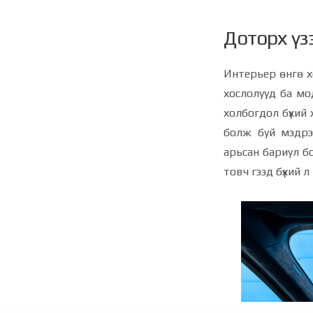
Доторх үз
Интерьер өнгө хо
хослолууд ба мо
холбогдол бүхий 
болж буй мэдрэм
арьсан бариул б
товч гээд бүхий 