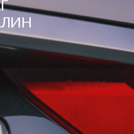
Г
АЛИН