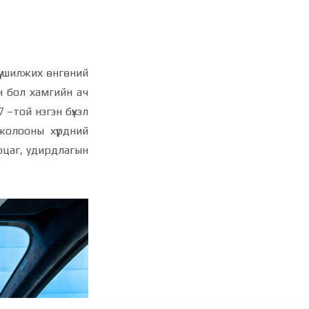
үү шилжих өнгөний
н бол хамгийн ач
 –той нэгэн бүхэл
 жолооны хүрдний
рцаг, удирдлагын