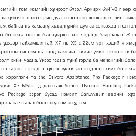
хамгийн том, хамгийн хүчирхэг бүтээл. Архирч буй V8-г өөр ю
тэй хүржигнэх моторын дууг сонсонгоо жолоодох шиг сайхан з
ж байгаа нь хамаагүй хөдөлгүүрийн дуугаа сонсоход л сэтгэл
сох боломж олгож буй хүчирхэг хос янданд баярлалаа. Жо
ь үнэхээр гайхамшигтай. X7 нь Х5-с 22см урт хэдий ч яма
ормозны систем нь танд хамгийн сүүлийн үеийн технологи б
олт хийж чадна. Үүнээс гадна түүний гэрлүүд ба манангийн бо
лон сарны гэрэлд ч түүртэх зүйлгүй жолоодлого хийх боломж
рэв хэрэглэгч та the Drivers Assistance Pro Package-г нэ
бүгдийг X7 M50i –д даатгаж болно. Dynamic Handling Packa
tive Package зэрэг бусад нэмэлт багцуудыг өөрийн хүлэ
 хаана ч санал болгохгүй нэмэлтүүд юм.