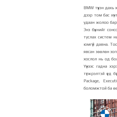
BMW түүхэн дахь 
дээр том бас хүч
удаан жолоо барь
Энэ бүхнийг сон
туслах систем н
юмгүй давна. То
явсан зөөлөн зогс
хослол нь од бо
Үүнээс гадна хэ
түгжрэлтэй үед 
Package, Execu
боломжтой ба өөр