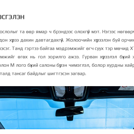
эсгэлэн
слолыг та өөр ямар ч брэндээс олохгүй мэт. Нэгээс нөгөөр
дон хүрээ дахин давтагдахгүй. Жолоочийн хүрээлэн буй орчи
хэсэг. Танд гэртээ байгаа мэдрэмжийг өгч суух тэр мөчид Х7
жийг өгөх нь гол зорилго ажээ. Гурван хүрээлэл бүхий
олон М лого бүхий салоны бүрэн чимэглэл, болор хурдны хай
л талд тансаг байдлыг шигтгэсэн загвар.