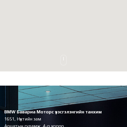
BMW Бавариа Моторс үзэсгэлэнгийн танхим
1651, Нүхтийн зам
Арцатын гудамж, 4-р хороо