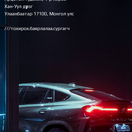
Хан-Уул дүүрэг
Улаанбаатар 17100, Монгол улс
///тохирох.баярлалаа.сургагч