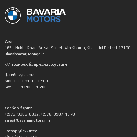
Хаяг:
1651 Nukht Road, Artsat Street, 4th Khoroo, Khan-Uul District 17100
Ulaanbaatar, Mongolia
/// тохирох.баярлалаа.сургагч
Цагийн хуваарь:
Mon-Fri 08:00 – 17:00
Sat 11:00 – 16:00
Холбоо барих:
+(976) 9906-6332, +(976) 9907-1570
sales@bavariamotors.mn
Засвар үйлчилгээ: