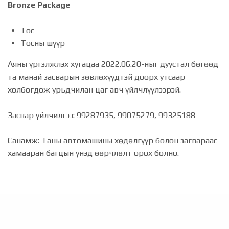
Bronze Package
Тос
Тосны шүүр
Аяны үргэлжлэх хугацаа 2022.06.20-ныг дуустал бөгөөд
та манай засварын зөвлөхүүдтэй доорх утсаар
холбогдож урьдчилан цаг авч үйлчлүүлээрэй.
Засвар үйлчилгээ: 99287935, 99075279, 99325188
Санамж: Таны автомашины хөдөлгүүр болон загвараас
хамааран багцын үнэд өөрчлөлт орох болно.