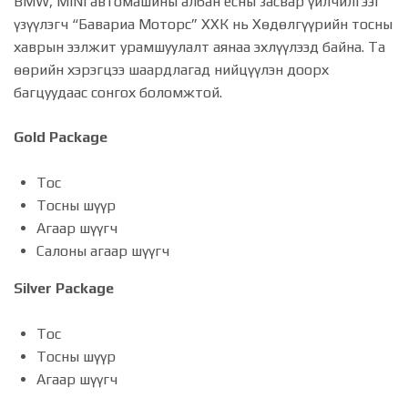
BMW, MINI автомашины албан ёсны засвар үйлчилгээг
үзүүлэгч “Бавариа Моторс” ХХК нь Хөдөлгүүрийн тосны
хаврын ээлжит урамшуулалт аянаа эхлүүлээд байна. Та
өөрийн хэрэгцээ шаардлагад нийцүүлэн доорх
багцуудаас сонгох боломжтой.
Gold Package
Тос
Тосны шүүр
Агаар шүүгч
Салоны агаар шүүгч
Silver Package
Тос
Тосны шүүр
Агаар шүүгч