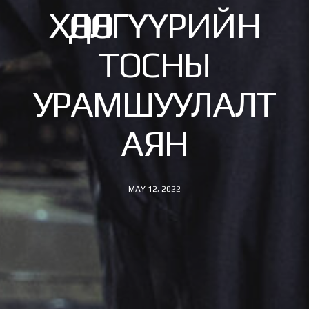
ХӨДӨЛГҮҮРИЙН
ТОСНЫ
УРАМШУУЛАЛТ
АЯН
MAY 12, 2022